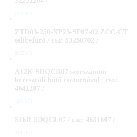
32251204 /
69750
Ft
ZTD03-250-XP25-SP07-02 ZCC-CT
telibefúró / csz: 53250702 /
80550
Ft
A12K-SDQCR07 szerszámon
keresztüli hűtő csatornával / csz:
4641207 /
19745
Ft
S16R-SDQCL07 / csz: 4631607 /
21850
Ft