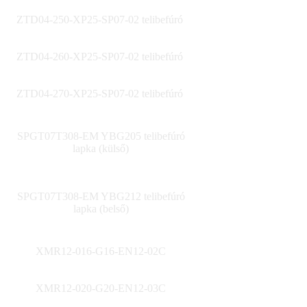
ZTD04-250-XP25-SP07-02 telibefúró
ZTD04-260-XP25-SP07-02 telibefúró
ZTD04-270-XP25-SP07-02 telibefúró
SPGT07T308-EM YBG205 telibefúró
lapka (külső)
SPGT07T308-EM YBG212 telibefúró
lapka (belső)
XMR12-016-G16-EN12-02C
XMR12-020-G20-EN12-03C