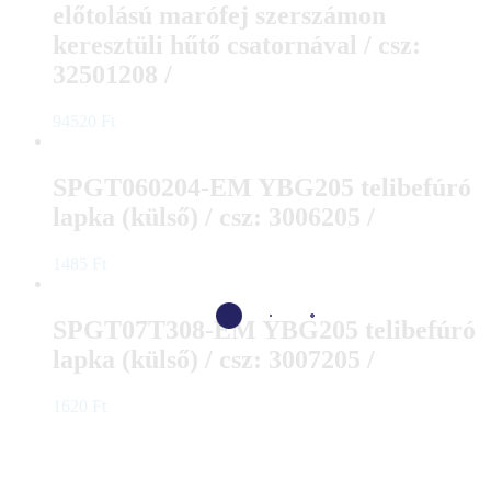
előtolású marófej szerszámon
keresztüli hűtő csatornával / csz:
32501208 /
94520
Ft
SPGT060204-EM YBG205 telibefúró
lapka (külső) / csz: 3006205 /
1485
Ft
SPGT07T308-EM YBG205 telibefúró
lapka (külső) / csz: 3007205 /
1620
Ft
SVJCR 1212 F11 / csz: 44121211 /