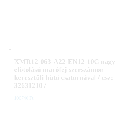
ZTD04-230-XP25-SP07-02 ZCC-CT
telibefúró / csz: 54230702 /
91100
Ft
S16Q-SVQCR11 / csz: 4651611 /
21850
Ft