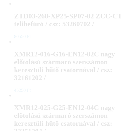
ZTD03-260-XP25-SP07-02 ZCC-CT
telibefúró / csz: 53260702 /
80550
Ft
XMR12-016-G16-EN12-02C nagy
előtolású szármaró szerszámon
keresztüli hűtő csatornával / csz:
32161202 /
45250
Ft
XMR12-025-G25-EN12-04C nagy
előtolású szármaró szerszámon
keresztüli hűtő csatornával / csz: