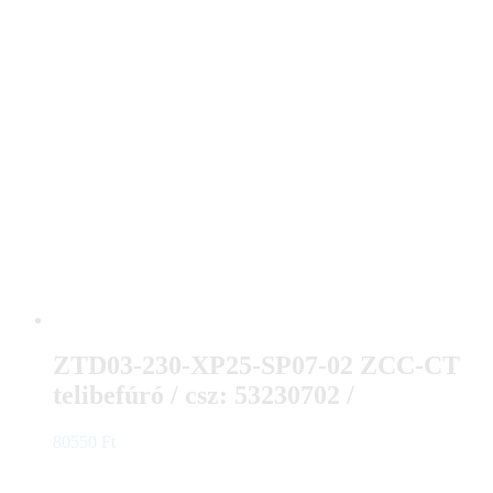
A20Q-STFCR 11 szerszámon
keresztüli hűtő csatornával / csz:
4722011 /
23230
Ft
S16Q-SVUCR11 / csz: 4611611 /
21540
Ft