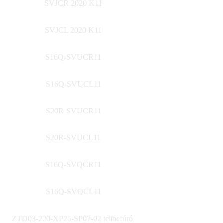
SVJCR 2020 K11
SVJCL 2020 K11
S16Q-SVUCR11
S16Q-SVUCL11
S20R-SVUCR11
S20R-SVUCL11
S16Q-SVQCR11
S16Q-SVQCL11
ZTD03-220-XP25-SP07-02 telibefúró