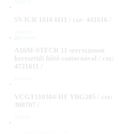
VCGT110304-HF YBG205 / csz:
300707 /
3140
Ft
A12K-SDUCR 07 szerszámon
keresztüli hűtő csatornával / csz:
461207 /
19745
Ft
ZTD04-220-XP25-SP07-02 ZCC-CT
telibefúró / csz: 54220702 /
91100
Ft