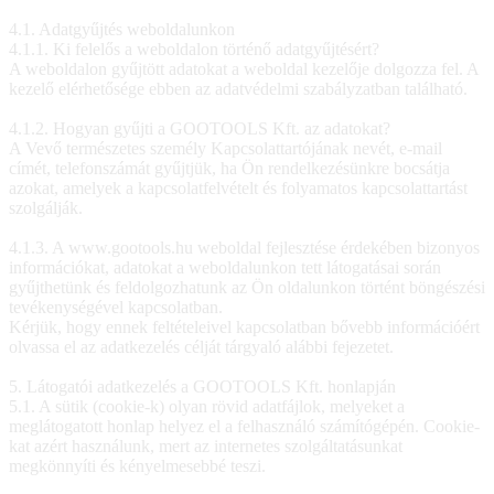
4.1. Adatgyűjtés weboldalunkon
4.1.1. Ki felelős a weboldalon történő adatgyűjtésért?
A weboldalon gyűjtött adatokat a weboldal kezelője dolgozza fel. A
kezelő elérhetősége ebben az adatvédelmi szabályzatban található.
4.1.2. Hogyan gyűjti a GOOTOOLS Kft. az adatokat?
A Vevő természetes személy Kapcsolattartójának nevét, e-mail
címét, telefonszámát gyűjtjük, ha Ön rendelkezésünkre bocsátja
azokat, amelyek a kapcsolatfelvételt és folyamatos kapcsolattartást
szolgálják.
4.1.3. A www.gootools.hu weboldal fejlesztése érdekében bizonyos
információkat, adatokat a weboldalunkon tett látogatásai során
gyűjthetünk és feldolgozhatunk az Ön oldalunkon történt böngészési
tevékenységével kapcsolatban.
Kérjük, hogy ennek feltételeivel kapcsolatban bővebb információért
olvassa el az adatkezelés célját tárgyaló alábbi fejezetet.
5. Látogatói adatkezelés a GOOTOOLS Kft. honlapján
5.1. A sütik (cookie-k) olyan rövid adatfájlok, melyeket a
meglátogatott honlap helyez el a felhasználó számítógépén. Cookie-
kat azért használunk, mert az internetes szolgáltatásunkat
megkönnyíti és kényelmesebbé teszi.