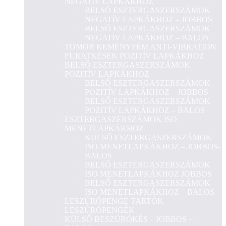
NEGATÍV LAPKÁKHOZ
BELSŐ ESZTERGASZERSZÁMOK
NEGATÍV LAPKÁKHOZ – JOBBOS
BELSŐ ESZTERGASZERSZÁMOK
NEGATÍV LAPKÁKHOZ – BALOS
TÖMÖR KEMÉNYFÉM ANTI-VIBRATION
FURATKÉSEK POZITÍV LAPKÁKHOZ
BELSŐ ESZTERGASZERSZÁMOK
POZITÍV LAPKÁKHOZ
BELSŐ ESZTERGASZERSZÁMOK
POZITÍV LAPKÁKHOZ – JOBBOS
BELSŐ ESZTERGASZERSZÁMOK
POZITÍV LAPKÁKHOZ – BALOS
ESZTERGASZERSZÁMOK ISO
MENETLAPKÁKHOZ
KÜLSŐ ESZTERGASZERSZÁMOK
ISO MENETLAPKÁKHOZ – JOBBOS-
BALOS
BELSŐ ESZTERGASZERSZÁMOK
ISO MENETLAPKÁKHOZ JOBBOS
BELSŐ ESZTERGASZERSZÁMOK
ISO MENETLAPKÁKHOZ – BALOS
LESZÚRÓPENGE TARTÓK
LESZÚRÓPENGÉK
KÜLSŐ BESZÚRÓKÉS – JOBBOS +