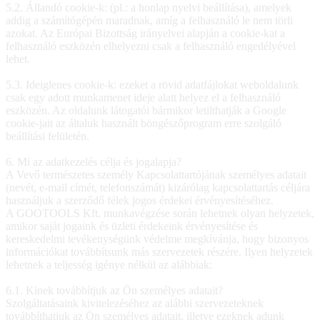
5.2. Állandó cookie-k: (pl.: a honlap nyelvi beállítása), amelyek
addig a számítógépén maradnak, amíg a felhasználó le nem törli
azokat. Az Európai Bizottság irányelvei alapján a cookie-kat a
felhasználó eszközén elhelyezni csak a felhasználó engedélyével
lehet.
5.3. Ideiglenes cookie-k: ezeket a rövid adatfájlokat weboldalunk
csak egy adott munkamenet ideje alatt helyez el a felhasználó
eszközén. Az oldalunk látogatói bármikor letilthatják a Google
cookie-jait az általuk használt böngészőprogram erre szolgáló
beállítási felületén.
6. Mi az adatkezelés célja és jogalapja?
A Vevő természetes személy Kapcsolattartójának személyes adatait
(nevét, e-mail címét, telefonszámát) kizárólag kapcsolattartás céljára
használjuk a szerződő félek jogos érdekei érvényesítéséhez.
A GOOTOOLS Kft. munkavégzése során lehetnek olyan helyzetek,
amikor saját jogaink és üzleti érdekeink érvényesítése és
kereskedelmi tevékenységünk védelme megkívánja, hogy bizonyos
információkat továbbítsunk más szervezetek részére. Ilyen helyzetek
lehetnek a teljesség igénye nélkül az alábbiak:
6.1. Kinek továbbítjuk az Ön személyes adatait?
Szolgáltatásaink kivitelezéséhez az alábbi szervezeteknek
továbbíthatjuk az Ön személyes adatait, illetve ezeknek adunk