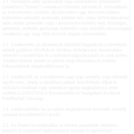
2.1. Személyes adat: azonosított vagy azonosítható természetes
személyre (“érintett”) vonatkozó bármely információ; azonosítható
az a természetes személy, aki közvetlen vagy közvetett módon,
különösen valamely azonosító, például név, szám, helymeghatározó
adat, online azonosító vagy a természetes személy testi, fiziológiai,
genetikai, szellemi, gazdasági, kulturális vagy szociális azonosságára
vonatkozó egy vagy több tényező alapján azonosítható;
2.2. Adatkezelés: az alkalmazott eljárástól függetlenül a személyes
adatok gyűjtése, felvétele és tárolása, feldolgozása, hasznosítása
(ideértve a továbbítást és a nyilvánosságra hozatalt) és azok törlése.
Adatkezelésnek számít az adatok megváltoztatása és további
felhasználásuk megakadályozása is;
2.3. Adatkezelő: az a természetes vagy jogi személy, vagy bármely
egyéb szerv, amely a személyes adatok kezelésének céljait és
eszközeit önállóan vagy másokkal együtt meghatározza; jelen
esetben a GOOTOOLS Kereskedelmi és Szolgáltató Korlátolt
Felelősségű Társaság;
2.4. Adattovábbítás: ha az adatot meghatározott harmadik személy
számára hozzáférhetővé teszik;
2.5. Az érintett hozzájárulása: az érintett akaratának önkéntes,
konkrét és megfelelő tájékoztatáson alapuló és egyértelmű