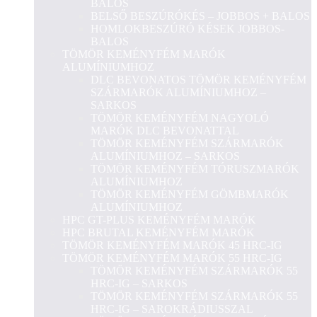
BALOS
BELSŐ BESZÚRÓKÉS – JOBBOS + BALOS
HOMLOKBESZÚRÓ KÉSEK JOBBOS-
BALOS
TÖMÖR KEMÉNYFÉM MARÓK
ALUMÍNIUMHOZ
DLC BEVONATOS TÖMÖR KEMÉNYFÉM
SZÁRMARÓK ALUMÍNIUMHOZ –
SARKOS
TÖMÖR KEMÉNYFÉM NAGYOLÓ
MARÓK DLC BEVONATTAL
TÖMÖR KEMÉNYFÉM SZÁRMARÓK
ALUMÍNIUMHOZ – SARKOS
TÖMÖR KEMÉNYFÉM TÓRUSZMARÓK
ALUMÍNIUMHOZ
TÖMÖR KEMÉNYFÉM GÖMBMARÓK
ALUMÍNIUMHOZ
HPC GT-PLUS KEMÉNYFÉM MARÓK
HPC BRUTAL KEMÉNYFÉM MARÓK
TÖMÖR KEMÉNYFÉM MARÓK 45 HRC-IG
TÖMÖR KEMÉNYFÉM MARÓK 55 HRC-IG
TÖMÖR KEMÉNYFÉM SZÁRMARÓK 55
HRC-IG – SARKOS
TÖMÖR KEMÉNYFÉM SZÁRMARÓK 55
HRC-IG – SAROKRÁDIUSSZAL