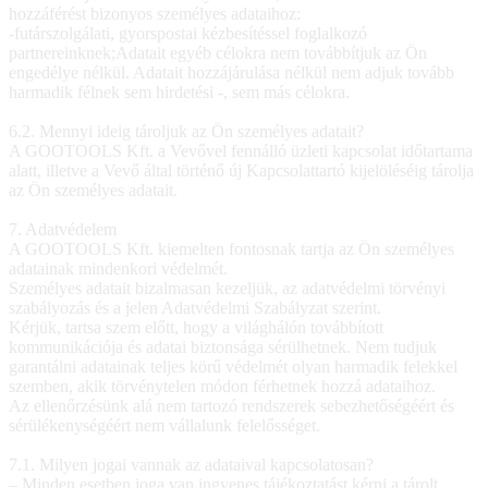
hozzáférést bizonyos személyes adataihoz:
-futárszolgálati, gyorspostai kézbesítéssel foglalkozó
partnereinknek;Adatait egyéb célokra nem továbbítjuk az Ön
engedélye nélkül. Adatait hozzájárulása nélkül nem adjuk tovább
harmadik félnek sem hirdetési -, sem más célokra.
6.2. Mennyi ideig tároljuk az Ön személyes adatait?
A GOOTOOLS Kft. a Vevővel fennálló üzleti kapcsolat időtartama
alatt, illetve a Vevő által történő új Kapcsolattartó kijelöléséig tárolja
az Ön személyes adatait.
7. Adatvédelem
A GOOTOOLS Kft. kiemelten fontosnak tartja az Ön személyes
adatainak mindenkori védelmét.
Személyes adatait bizalmasan kezeljük, az adatvédelmi törvényi
szabályozás és a jelen Adatvédelmi Szabályzat szerint.
Kérjük, tartsa szem előtt, hogy a világhálón továbbított
kommunikációja és adatai biztonsága sérülhetnek. Nem tudjuk
garantálni adatainak teljes körű védelmét olyan harmadik felekkel
szemben, akik törvénytelen módon férhetnek hozzá adataihoz.
Az ellenőrzésünk alá nem tartozó rendszerek sebezhetőségéért és
sérülékenységéért nem vállalunk felelősséget.
7.1. Milyen jogai vannak az adataival kapcsolatosan?
– Minden esetben joga van ingyenes tájékoztatást kérni a tárolt