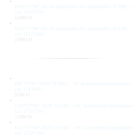
D10*75*90° AlCrN keményfém NC központfúró 55 HRC /
csz: 19107590 /
12480
Ft
D12*75*90° AlCrN keményfém NC központfúró 55 HRC /
csz: 19127590 /
15980
Ft
D8*70*90° TiSiN 55 HRC – NC Keményfém központfúró /
csz: 1787090 /
9180
Ft
D10*75*90° TiSiN 55 HRC – NC Keményfém központfúró /
csz: 17107590 /
12480
Ft
D12*75*90° TiSiN 55 HRC – NC Keményfém központfúró /
csz: 17127590 /