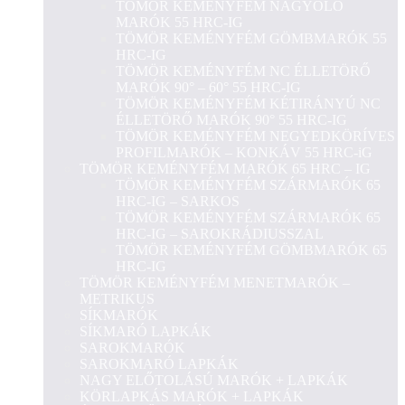
TÖMÖR KEMÉNYFÉM NAGYOLÓ
MARÓK 55 HRC-IG
TÖMÖR KEMÉNYFÉM GÖMBMARÓK 55
HRC-IG
TÖMÖR KEMÉNYFÉM NC ÉLLETÖRŐ
MARÓK 90° – 60° 55 HRC-IG
TÖMÖR KEMÉNYFÉM KÉTIRÁNYÚ NC
ÉLLETÖRŐ MARÓK 90° 55 HRC-IG
TÖMÖR KEMÉNYFÉM NEGYEDKÖRÍVES
PROFILMARÓK – KONKÁV 55 HRC-iG
TÖMÖR KEMÉNYFÉM MARÓK 65 HRC – IG
TÖMÖR KEMÉNYFÉM SZÁRMARÓK 65
HRC-IG – SARKOS
TÖMÖR KEMÉNYFÉM SZÁRMARÓK 65
HRC-IG – SAROKRÁDIUSSZAL
TÖMÖR KEMÉNYFÉM GÖMBMARÓK 65
HRC-IG
TÖMÖR KEMÉNYFÉM MENETMARÓK –
METRIKUS
SÍKMARÓK
SÍKMARÓ LAPKÁK
SAROKMARÓK
SAROKMARÓ LAPKÁK
NAGY ELŐTOLÁSÚ MARÓK + LAPKÁK
KÖRLAPKÁS MARÓK + LAPKÁK