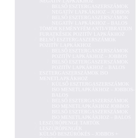
NEGATÍV LAPKÁKHOZ
BELSŐ ESZTERGASZERSZÁMOK
NEGATÍV LAPKÁKHOZ – JOBBOS
BELSŐ ESZTERGASZERSZÁMOK
NEGATÍV LAPKÁKHOZ – BALOS
TÖMÖR KEMÉNYFÉM ANTI-VIBRATION
FURATKÉSEK POZITÍV LAPKÁKHOZ
BELSŐ ESZTERGASZERSZÁMOK
POZITÍV LAPKÁKHOZ
BELSŐ ESZTERGASZERSZÁMOK
POZITÍV LAPKÁKHOZ – JOBBOS
BELSŐ ESZTERGASZERSZÁMOK
POZITÍV LAPKÁKHOZ – BALOS
ESZTERGASZERSZÁMOK ISO
MENETLAPKÁKHOZ
KÜLSŐ ESZTERGASZERSZÁMOK
ISO MENETLAPKÁKHOZ – JOBBOS-
BALOS
BELSŐ ESZTERGASZERSZÁMOK
ISO MENETLAPKÁKHOZ JOBBOS
BELSŐ ESZTERGASZERSZÁMOK
ISO MENETLAPKÁKHOZ – BALOS
LESZÚRÓPENGE TARTÓK
LESZÚRÓPENGÉK
KÜLSŐ BESZÚRÓKÉS – JOBBOS +