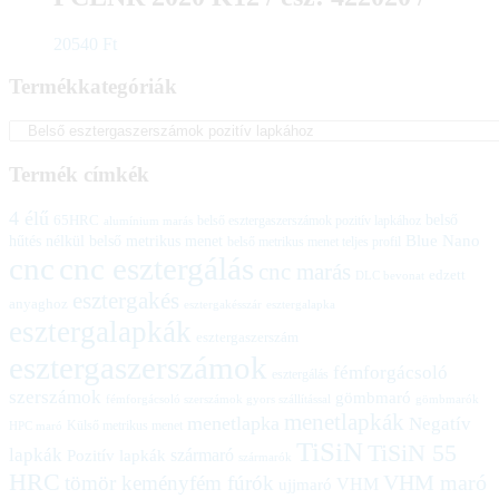
20540
Ft
Termékkategóriák
Termék címkék
4 élű
belső
65HRC
belső esztergaszerszámok pozitív lapkához
alumínium marás
hűtés nélkül
belső metrikus menet
Blue Nano
belső metrikus menet teljes profil
cnc
cnc esztergálás
cnc marás
edzett
DLC bevonat
esztergakés
anyaghoz
esztergakésszár
esztergalapka
esztergalapkák
esztergaszerszám
esztergaszerszámok
fémforgácsoló
esztergálás
szerszámok
gömbmaró
fémforgácsoló szerszámok gyors szállítással
gömbmarók
menetlapkák
menetlapka
Negatív
Külső metrikus menet
HPC maró
TiSiN
TiSiN 55
lapkák
Pozitív lapkák
szármaró
szármarók
HRC
tömör keményfém fúrók
VHM maró
ujjmaró
VHM