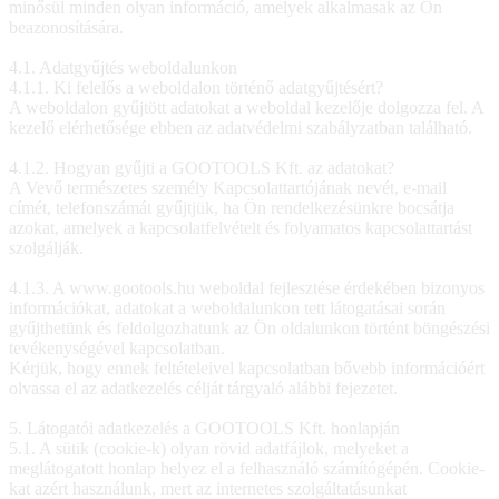
minősül minden olyan információ, amelyek alkalmasak az Ön
beazonosítására.
4.1. Adatgyűjtés weboldalunkon
4.1.1. Ki felelős a weboldalon történő adatgyűjtésért?
A weboldalon gyűjtött adatokat a weboldal kezelője dolgozza fel. A
kezelő elérhetősége ebben az adatvédelmi szabályzatban található.
4.1.2. Hogyan gyűjti a GOOTOOLS Kft. az adatokat?
A Vevő természetes személy Kapcsolattartójának nevét, e-mail
címét, telefonszámát gyűjtjük, ha Ön rendelkezésünkre bocsátja
azokat, amelyek a kapcsolatfelvételt és folyamatos kapcsolattartást
szolgálják.
4.1.3. A www.gootools.hu weboldal fejlesztése érdekében bizonyos
információkat, adatokat a weboldalunkon tett látogatásai során
gyűjthetünk és feldolgozhatunk az Ön oldalunkon történt böngészési
tevékenységével kapcsolatban.
Kérjük, hogy ennek feltételeivel kapcsolatban bővebb információért
olvassa el az adatkezelés célját tárgyaló alábbi fejezetet.
5. Látogatói adatkezelés a GOOTOOLS Kft. honlapján
5.1. A sütik (cookie-k) olyan rövid adatfájlok, melyeket a
meglátogatott honlap helyez el a felhasználó számítógépén. Cookie-
kat azért használunk, mert az internetes szolgáltatásunkat