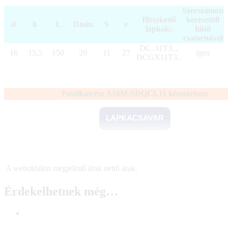
Szerszámon
Illeszkedő
keresztüli
d
h
L
Dmin
S
e
lapkák:
hűtő
csatornával
DC..11T3..,
16
15,5
150
20
11
27
igen
DCGX11T3..
Pótalkatrész A16M-SDQCL11 késszárhoz:
LAPKACSAVAR
A weboldalon megjelenő árak nettó árak.
Érdekelhetnek még…