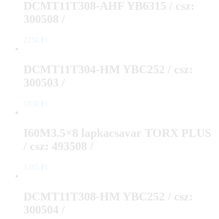
DCMT11T308-AHF YB6315 / csz:
300508 /
2250
Ft
DCMT11T304-HM YBC252 / csz:
300503 /
1830
Ft
I60M3.5×8 lapkacsavar TORX PLUS
/ csz: 493508 /
1385
Ft
DCMT11T308-HM YBC252 / csz:
300504 /