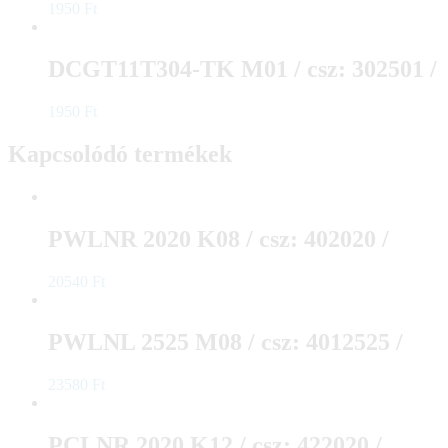
1950
Ft
DCGT11T304-TK M01 / csz: 302501 /
1950
Ft
Kapcsolódó termékek
PWLNR 2020 K08 / csz: 402020 /
20540
Ft
PWLNL 2525 M08 / csz: 4012525 /
23580
Ft
PCLNR 2020 K12 / csz: 422020 /