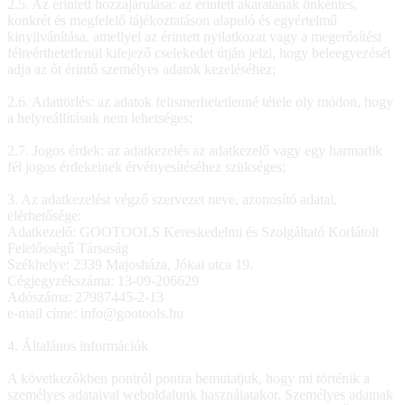
2.5. Az érintett hozzájárulása: az érintett akaratának önkéntes,
konkrét és megfelelő tájékoztatáson alapuló és egyértelmű
kinyilvánítása, amellyel az érintett nyilatkozat vagy a megerősítést
félreérthetetlenül kifejező cselekedet útján jelzi, hogy beleegyezését
adja az őt érintő személyes adatok kezeléséhez;
2.6. Adattörlés: az adatok felismerhetetlenné tétele oly módon, hogy
a helyreállításuk nem lehetséges;
2.7. Jogos érdek: az adatkezelés az adatkezelő vagy egy harmadik
fél jogos érdekeinek érvényesítéséhez szükséges;
3. Az adatkezelést végző szervezet neve, azonosító adatai,
elérhetősége:
Adatkezelő: GOOTOOLS Kereskedelmi és Szolgáltató Korlátolt
Felelősségű Társaság
Székhelye: 2339 Majosháza, Jókai utca 19.
Cégjegyzékszáma: 13-09-206629
Adószáma: 27987445-2-13
e-mail címe: info@gootools.hu
4. Általános információk
A következőkben pontról pontra bemutatjuk, hogy mi történik a
személyes adataival weboldalunk használatakor. Személyes adatnak