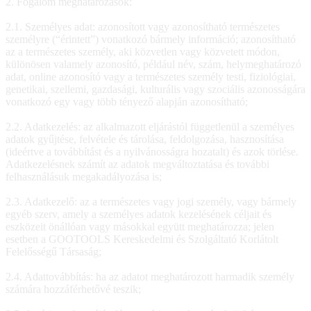
2. Fogalom meghatározások:
2.1. Személyes adat: azonosított vagy azonosítható természetes
személyre (“érintett”) vonatkozó bármely információ; azonosítható
az a természetes személy, aki közvetlen vagy közvetett módon,
különösen valamely azonosító, például név, szám, helymeghatározó
adat, online azonosító vagy a természetes személy testi, fiziológiai,
genetikai, szellemi, gazdasági, kulturális vagy szociális azonosságára
vonatkozó egy vagy több tényező alapján azonosítható;
2.2. Adatkezelés: az alkalmazott eljárástól függetlenül a személyes
adatok gyűjtése, felvétele és tárolása, feldolgozása, hasznosítása
(ideértve a továbbítást és a nyilvánosságra hozatalt) és azok törlése.
Adatkezelésnek számít az adatok megváltoztatása és további
felhasználásuk megakadályozása is;
2.3. Adatkezelő: az a természetes vagy jogi személy, vagy bármely
egyéb szerv, amely a személyes adatok kezelésének céljait és
eszközeit önállóan vagy másokkal együtt meghatározza; jelen
esetben a GOOTOOLS Kereskedelmi és Szolgáltató Korlátolt
Felelősségű Társaság;
2.4. Adattovábbítás: ha az adatot meghatározott harmadik személy
számára hozzáférhetővé teszik;