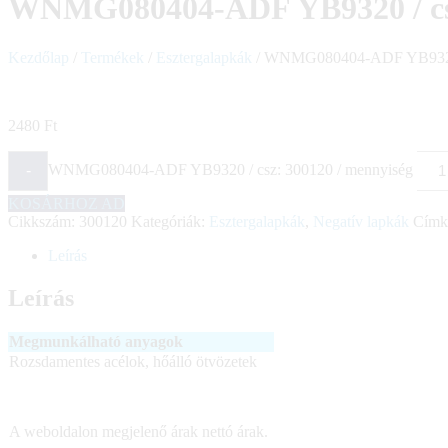
WNMG080404-ADF YB9320 / csz
Kezdőlap
/
Termékek
/
Esztergalapkák
/ WNMG080404-ADF YB9320 /
2480
Ft
WNMG080404-ADF YB9320 / csz: 300120 / mennyiség
-
KOSÁRHOZ AD
Cikkszám:
300120
Kategóriák:
Esztergalapkák
,
Negatív lapkák
Címk
Leírás
Leírás
Megmunkálható anyagok
Rozsdamentes acélok, hőálló ötvözetek
A weboldalon megjelenő árak nettó árak.