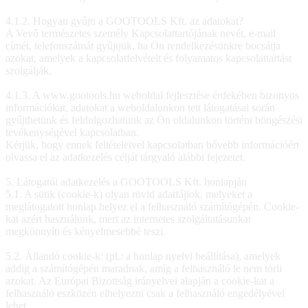
4.1.2. Hogyan gyűjti a GOOTOOLS Kft. az adatokat?
A Vevő természetes személy Kapcsolattartójának nevét, e-mail
címét, telefonszámát gyűjtjük, ha Ön rendelkezésünkre bocsátja
azokat, amelyek a kapcsolatfelvételt és folyamatos kapcsolattartást
szolgálják.
4.1.3. A www.gootools.hu weboldal fejlesztése érdekében bizonyos
információkat, adatokat a weboldalunkon tett látogatásai során
gyűjthetünk és feldolgozhatunk az Ön oldalunkon történt böngészési
tevékenységével kapcsolatban.
Kérjük, hogy ennek feltételeivel kapcsolatban bővebb információért
olvassa el az adatkezelés célját tárgyaló alábbi fejezetet.
5. Látogatói adatkezelés a GOOTOOLS Kft. honlapján
5.1. A sütik (cookie-k) olyan rövid adatfájlok, melyeket a
meglátogatott honlap helyez el a felhasználó számítógépén. Cookie-
kat azért használunk, mert az internetes szolgáltatásunkat
megkönnyíti és kényelmesebbé teszi.
5.2. Állandó cookie-k: (pl.: a honlap nyelvi beállítása), amelyek
addig a számítógépén maradnak, amíg a felhasználó le nem törli
azokat. Az Európai Bizottság irányelvei alapján a cookie-kat a
felhasználó eszközén elhelyezni csak a felhasználó engedélyével
lehet.