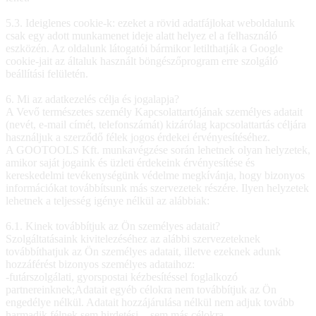
5.3. Ideiglenes cookie-k: ezeket a rövid adatfájlokat weboldalunk
csak egy adott munkamenet ideje alatt helyez el a felhasználó
eszközén. Az oldalunk látogatói bármikor letilthatják a Google
cookie-jait az általuk használt böngészőprogram erre szolgáló
beállítási felületén.
6. Mi az adatkezelés célja és jogalapja?
A Vevő természetes személy Kapcsolattartójának személyes adatait
(nevét, e-mail címét, telefonszámát) kizárólag kapcsolattartás céljára
használjuk a szerződő félek jogos érdekei érvényesítéséhez.
A GOOTOOLS Kft. munkavégzése során lehetnek olyan helyzetek,
amikor saját jogaink és üzleti érdekeink érvényesítése és
kereskedelmi tevékenységünk védelme megkívánja, hogy bizonyos
információkat továbbítsunk más szervezetek részére. Ilyen helyzetek
lehetnek a teljesség igénye nélkül az alábbiak:
6.1. Kinek továbbítjuk az Ön személyes adatait?
Szolgáltatásaink kivitelezéséhez az alábbi szervezeteknek
továbbíthatjuk az Ön személyes adatait, illetve ezeknek adunk
hozzáférést bizonyos személyes adataihoz:
-futárszolgálati, gyorspostai kézbesítéssel foglalkozó
partnereinknek;Adatait egyéb célokra nem továbbítjuk az Ön
engedélye nélkül. Adatait hozzájárulása nélkül nem adjuk tovább
harmadik félnek sem hirdetési -, sem más célokra.