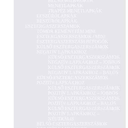
BELSŐ WITHWORTH
MENETLAPKÁK
TRAPÉZ MENETLAPKÁK
LESZÚRÓLAPKÁK
BESZÚRÓLAPKÁK
ESZTERGASZERSZÁMOK
TÖMÖR KEMÉNYFÉM MINI
ESZTERGASZERSZÁMOK / MINI
ESZTERGASZERSZÁM BEFOGÓK
KÜLSŐ ESZTERGASZERSZÁMOK
NEGATÍV LAPKÁKHOZ
KÜLSŐ ESZTERGASZERSZÁMOK
NEGATÍV LAPKÁKHOZ – JOBBOS
KÜLSŐ ESZTERGASZERSZÁMOK
NEGATÍV LAPKÁKHOZ – BALOS
KÜLSŐ ESZTERGASZERSZÁMOK
POZITÍV LAPKÁKHOZ
KÜLSŐ ESZTERGASZERSZÁMOK
POZITÍV LAPKÁKHOZ – JOBBOS
KÜLSŐ ESZTERGASZERSZÁMOK
POZITÍV LAPKÁKHOZ – BALOS
KÜLSŐ ESZTERGASZERSZÁMOK
POZITÍV LAPKÁKHOZ –
NEUTRÁLIS
BELSŐ ESZTERGASZERSZÁMOK