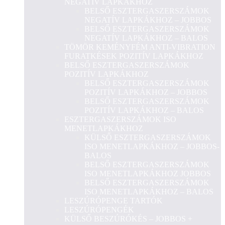
NEGATÍV LAPKÁKHOZ
BELSŐ ESZTERGASZERSZÁMOK
NEGATÍV LAPKÁKHOZ – JOBBOS
BELSŐ ESZTERGASZERSZÁMOK
NEGATÍV LAPKÁKHOZ – BALOS
TÖMÖR KEMÉNYFÉM ANTI-VIBRATION
FURATKÉSEK POZITÍV LAPKÁKHOZ
BELSŐ ESZTERGASZERSZÁMOK
POZITÍV LAPKÁKHOZ
BELSŐ ESZTERGASZERSZÁMOK
POZITÍV LAPKÁKHOZ – JOBBOS
BELSŐ ESZTERGASZERSZÁMOK
POZITÍV LAPKÁKHOZ – BALOS
ESZTERGASZERSZÁMOK ISO
MENETLAPKÁKHOZ
KÜLSŐ ESZTERGASZERSZÁMOK
ISO MENETLAPKÁKHOZ – JOBBOS-
BALOS
BELSŐ ESZTERGASZERSZÁMOK
ISO MENETLAPKÁKHOZ JOBBOS
BELSŐ ESZTERGASZERSZÁMOK
ISO MENETLAPKÁKHOZ – BALOS
LESZÚRÓPENGE TARTÓK
LESZÚRÓPENGÉK
KÜLSŐ BESZÚRÓKÉS – JOBBOS +