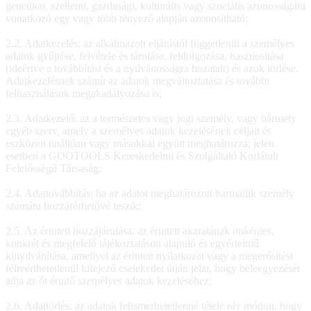
genetikai, szellemi, gazdasági, kulturális vagy szociális azonosságára
vonatkozó egy vagy több tényező alapján azonosítható;
2.2. Adatkezelés: az alkalmazott eljárástól függetlenül a személyes
adatok gyűjtése, felvétele és tárolása, feldolgozása, hasznosítása
(ideértve a továbbítást és a nyilvánosságra hozatalt) és azok törlése.
Adatkezelésnek számít az adatok megváltoztatása és további
felhasználásuk megakadályozása is;
2.3. Adatkezelő: az a természetes vagy jogi személy, vagy bármely
egyéb szerv, amely a személyes adatok kezelésének céljait és
eszközeit önállóan vagy másokkal együtt meghatározza; jelen
esetben a GOOTOOLS Kereskedelmi és Szolgáltató Korlátolt
Felelősségű Társaság;
2.4. Adattovábbítás: ha az adatot meghatározott harmadik személy
számára hozzáférhetővé teszik;
2.5. Az érintett hozzájárulása: az érintett akaratának önkéntes,
konkrét és megfelelő tájékoztatáson alapuló és egyértelmű
kinyilvánítása, amellyel az érintett nyilatkozat vagy a megerősítést
félreérthetetlenül kifejező cselekedet útján jelzi, hogy beleegyezését
adja az őt érintő személyes adatok kezeléséhez;
2.6. Adattörlés: az adatok felismerhetetlenné tétele oly módon, hogy