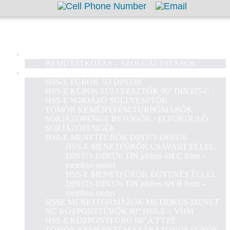
GOOTOOLS KFT.
KEZDŐLAP
BEMUTATKOZÁS – SZOLGÁLTATÁSOK
TERMÉKEK
HSS-E FÚRÓK 5D DIN338
HSS-E KÚPOS SÜLLYESZTŐK 90° DIN335-C /
HSS-E SORJÁZÓ SÜLLYESZTŐK
TÖMÖR KEMÉNYFÉM TURBÓMARÓK
SORJÁZÓPENGE BEFOGÓK / ELFORDULÓ
SORJÁZÓPENGÉK
HSS-E MENETFÚRÓK DIN371-DIN376
HSS-E MENETFÚRÓK CSAVART ÉLLEL
DIN371-DIN376 TIN jobbos 6H C form –
metrikus menet
HSS-E MENETFÚRÓK EGYENES ÉLLEL
DIN371-DIN376 TIN jobbos 6H B form –
metrikus menet
HSSE MENETFORMÁZÓK METRIKUS MENET
NC KÖZPONTFÚRÓK 90° HSS-E – VHM
HSS-E KÖZPONTFÚRÓ 60° A TYPE
TÖMÖR KEMÉNYFÉM SZÁRAZONOS FÚRÓK