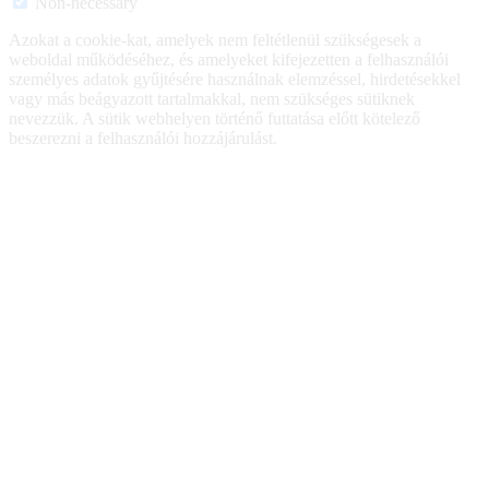
Non-necessary
Azokat a cookie-kat, amelyek nem feltétlenül szükségesek a
weboldal működéséhez, és amelyeket kifejezetten a felhasználói
személyes adatok gyűjtésére használnak elemzéssel, hirdetésekkel
vagy más beágyazott tartalmakkal, nem szükséges sütiknek
nevezzük. A sütik webhelyen történő futtatása előtt kötelező
beszerezni a felhasználói hozzájárulást.