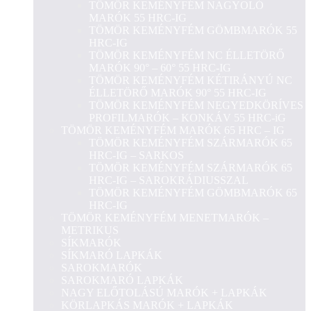
TÖMÖR KEMÉNYFÉM NAGYOLÓ
MARÓK 55 HRC-IG
TÖMÖR KEMÉNYFÉM GÖMBMARÓK 55
HRC-IG
TÖMÖR KEMÉNYFÉM NC ÉLLETÖRŐ
MARÓK 90° – 60° 55 HRC-IG
TÖMÖR KEMÉNYFÉM KÉTIRÁNYÚ NC
ÉLLETÖRŐ MARÓK 90° 55 HRC-IG
TÖMÖR KEMÉNYFÉM NEGYEDKÖRÍVES
PROFILMARÓK – KONKÁV 55 HRC-iG
TÖMÖR KEMÉNYFÉM MARÓK 65 HRC – IG
TÖMÖR KEMÉNYFÉM SZÁRMARÓK 65
HRC-IG – SARKOS
TÖMÖR KEMÉNYFÉM SZÁRMARÓK 65
HRC-IG – SAROKRÁDIUSSZAL
TÖMÖR KEMÉNYFÉM GÖMBMARÓK 65
HRC-IG
TÖMÖR KEMÉNYFÉM MENETMARÓK –
METRIKUS
SÍKMARÓK
SÍKMARÓ LAPKÁK
SAROKMARÓK
SAROKMARÓ LAPKÁK
NAGY ELŐTOLÁSÚ MARÓK + LAPKÁK
KÖRLAPKÁS MARÓK + LAPKÁK