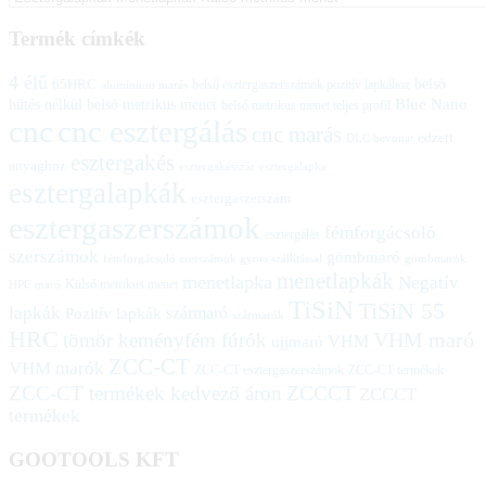
Termék címkék
4 élű
belső
65HRC
belső esztergaszerszámok pozitív lapkához
alumínium marás
hűtés nélkül
belső metrikus menet
Blue Nano
belső metrikus menet teljes profil
cnc
cnc esztergálás
cnc marás
edzett
DLC bevonat
esztergakés
anyaghoz
esztergakésszár
esztergalapka
esztergalapkák
esztergaszerszám
esztergaszerszámok
fémforgácsoló
esztergálás
szerszámok
gömbmaró
fémforgácsoló szerszámok gyors szállítással
gömbmarók
menetlapkák
menetlapka
Negatív
Külső metrikus menet
HPC maró
TiSiN
TiSiN 55
lapkák
Pozitív lapkák
szármaró
szármarók
HRC
tömör keményfém fúrók
VHM maró
ujjmaró
VHM
ZCC-CT
VHM marók
ZCC-CT esztergaszerszámok
ZCC-CT termékek
ZCCCT
ZCC-CT termékek kedvező áron
ZCCCT
termékek
GOOTOOLS KFT