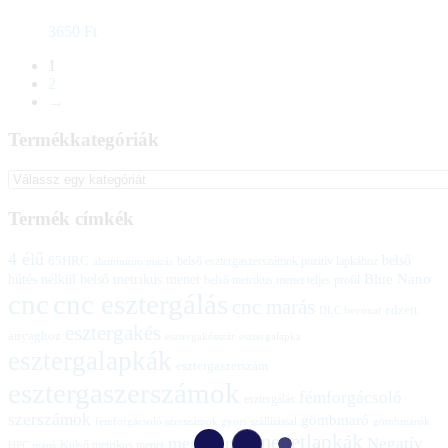
3650
Ft
1
2
→
Termékkategóriák
Termék címkék
4 élű
belső
65HRC
belső esztergaszerszámok pozitív lapkához
alumínium marás
hűtés nélkül
belső metrikus menet
Blue Nano
belső metrikus menet teljes profil
cnc
cnc esztergálás
cnc marás
edzett
DLC bevonat
esztergakés
anyaghoz
esztergakésszár
esztergalapka
esztergalapkák
esztergaszerszám
esztergaszerszámok
fémforgácsoló
esztergálás
szerszámok
gömbmaró
fémforgácsoló szerszámok gyors szállítással
gömbmarók
menetlapkák
menetlapka
Negatív
Külső metrikus menet
HPC maró