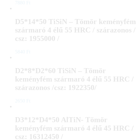
7880
Ft
D5*14*50 TiSiN – Tömör keményfém
szármaró 4 élű 55 HRC / szárazonos /
csz: 1955000 /
5840
Ft
D2*8*D2*60 TiSiN – Tömör
keményfém szármaró 4 élű 55 HRC /
szárazonos /csz: 1922350/
2650
Ft
D3*12*D4*50 AlTiN- Tömör
keményfém szármaró 4 élű 45 HRC /
csz: 16312450 /