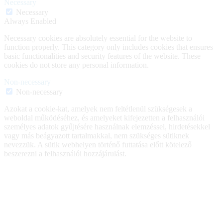
Necessary
Necessary
Always Enabled
Necessary cookies are absolutely essential for the website to
function properly. This category only includes cookies that ensures
basic functionalities and security features of the website. These
cookies do not store any personal information.
Non-necessary
Non-necessary
Azokat a cookie-kat, amelyek nem feltétlenül szükségesek a
weboldal működéséhez, és amelyeket kifejezetten a felhasználói
személyes adatok gyűjtésére használnak elemzéssel, hirdetésekkel
vagy más beágyazott tartalmakkal, nem szükséges sütiknek
nevezzük. A sütik webhelyen történő futtatása előtt kötelező
beszerezni a felhasználói hozzájárulást.