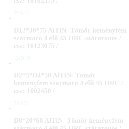
csz: 16102575 /
9590
Ft
D12*30*75 AlTiN- Tömör keményfém
szármaró 4 élű 45 HRC szárazonos /
csz: 16123075 /
12150
Ft
D2*5*D4*50 AlTiN- Tömör
keményfém szármaró 4 élű 45 HRC /
csz: 1602450 /
3100
Ft
D8*20*60 AlTiN- Tömör keményfém
szármaró 4 élű 45 HRC szárazonos /