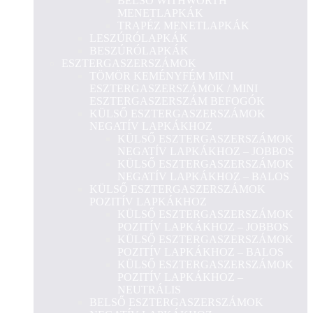
BELSŐ WITHWORTH
MENETLAPKÁK
TRAPÉZ MENETLAPKÁK
LESZÚRÓLAPKÁK
BESZÚRÓLAPKÁK
ESZTERGASZERSZÁMOK
TÖMÖR KEMÉNYFÉM MINI
ESZTERGASZERSZÁMOK / MINI
ESZTERGASZERSZÁM BEFOGÓK
KÜLSŐ ESZTERGASZERSZÁMOK
NEGATÍV LAPKÁKHOZ
KÜLSŐ ESZTERGASZERSZÁMOK
NEGATÍV LAPKÁKHOZ – JOBBOS
KÜLSŐ ESZTERGASZERSZÁMOK
NEGATÍV LAPKÁKHOZ – BALOS
KÜLSŐ ESZTERGASZERSZÁMOK
POZITÍV LAPKÁKHOZ
KÜLSŐ ESZTERGASZERSZÁMOK
POZITÍV LAPKÁKHOZ – JOBBOS
KÜLSŐ ESZTERGASZERSZÁMOK
POZITÍV LAPKÁKHOZ – BALOS
KÜLSŐ ESZTERGASZERSZÁMOK
POZITÍV LAPKÁKHOZ –
NEUTRÁLIS
BELSŐ ESZTERGASZERSZÁMOK