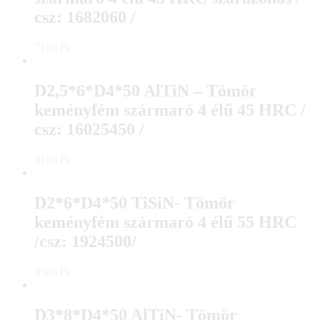
csz: 1682060 /
7150
Ft
D2,5*6*D4*50 AlTiN – Tömör
keményfém szármaró 4 élű 45 HRC /
csz: 16025450 /
3100
Ft
D2*6*D4*50 TiSiN- Tömör
keményfém szármaró 4 élű 55 HRC
/csz: 1924500/
3580
Ft
D3*8*D4*50 AlTiN- Tömör