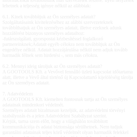
információkat továbbítsunk más szervezetek részére. Ilyen helyzetek
lehetnek a teljesség igénye nélkül az alábbiak:
6.1. Kinek továbbítjuk az Ön személyes adatait?
Szolgáltatásaink kivitelezéséhez az alábbi szervezeteknek
továbbíthatjuk az Ön személyes adatait, illetve ezeknek adunk
hozzáférést bizonyos személyes adataihoz:
-futárszolgálati, gyorspostai kézbesítéssel foglalkozó
partnereinknek;Adatait egyéb célokra nem továbbítjuk az Ön
engedélye nélkül. Adatait hozzájárulása nélkül nem adjuk tovább
harmadik félnek sem hirdetési -, sem más célokra.
6.2. Mennyi ideig tároljuk az Ön személyes adatait?
A GOOTOOLS Kft. a Vevővel fennálló üzleti kapcsolat időtartama
alatt, illetve a Vevő által történő új Kapcsolattartó kijelöléséig tárolja
az Ön személyes adatait.
7. Adatvédelem
A GOOTOOLS Kft. kiemelten fontosnak tartja az Ön személyes
adatainak mindenkori védelmét.
Személyes adatait bizalmasan kezeljük, az adatvédelmi törvényi
szabályozás és a jelen Adatvédelmi Szabályzat szerint.
Kérjük, tartsa szem előtt, hogy a világhálón továbbított
kommunikációja és adatai biztonsága sérülhetnek. Nem tudjuk
garantálni adatainak teljes körű védelmét olyan harmadik felekkel