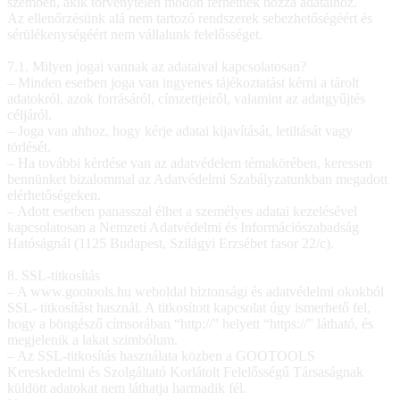
szemben, akik törvénytelen módon férhetnek hozzá adataihoz.
Az ellenőrzésünk alá nem tartozó rendszerek sebezhetőségéért és
sérülékenységéért nem vállalunk felelősséget.
7.1. Milyen jogai vannak az adataival kapcsolatosan?
– Minden esetben joga van ingyenes tájékoztatást kérni a tárolt
adatokról, azok forrásáról, címzettjeiről, valamint az adatgyűjtés
céljáról.
– Joga van ahhoz, hogy kérje adatai kijavítását, letiltását vagy
törlését.
– Ha további kérdése van az adatvédelem témakörében, keressen
bennünket bizalommal az Adatvédelmi Szabályzatunkban megadott
elérhetőségeken.
– Adott esetben panasszal élhet a személyes adatai kezelésével
kapcsolatosan a Nemzeti Adatvédelmi és Információszabadság
Hatóságnál (1125 Budapest, Szilágyi Erzsébet fasor 22/c).
8. SSL-titkosítás
– A www.gootools.hu weboldal biztonsági és adatvédelmi okokból
SSL- titkosítást használ. A titkosított kapcsolat úgy ismerhető fel,
hogy a böngésző címsorában “http://” helyett “https://” látható, és
megjelenik a lakat szimbólum.
– Az SSL-titkosítás használata közben a GOOTOOLS
Kereskedelmi és Szolgáltató Korlátolt Felelősségű Társaságnak
küldött adatokat nem láthatja harmadik fél.