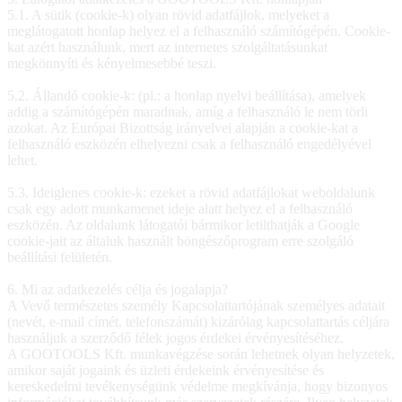
5.1. A sütik (cookie-k) olyan rövid adatfájlok, melyeket a
meglátogatott honlap helyez el a felhasználó számítógépén. Cookie-
kat azért használunk, mert az internetes szolgáltatásunkat
megkönnyíti és kényelmesebbé teszi.
5.2. Állandó cookie-k: (pl.: a honlap nyelvi beállítása), amelyek
addig a számítógépén maradnak, amíg a felhasználó le nem törli
azokat. Az Európai Bizottság irányelvei alapján a cookie-kat a
felhasználó eszközén elhelyezni csak a felhasználó engedélyével
lehet.
5.3. Ideiglenes cookie-k: ezeket a rövid adatfájlokat weboldalunk
csak egy adott munkamenet ideje alatt helyez el a felhasználó
eszközén. Az oldalunk látogatói bármikor letilthatják a Google
cookie-jait az általuk használt böngészőprogram erre szolgáló
beállítási felületén.
6. Mi az adatkezelés célja és jogalapja?
A Vevő természetes személy Kapcsolattartójának személyes adatait
(nevét, e-mail címét, telefonszámát) kizárólag kapcsolattartás céljára
használjuk a szerződő félek jogos érdekei érvényesítéséhez.
A GOOTOOLS Kft. munkavégzése során lehetnek olyan helyzetek,
amikor saját jogaink és üzleti érdekeink érvényesítése és
kereskedelmi tevékenységünk védelme megkívánja, hogy bizonyos