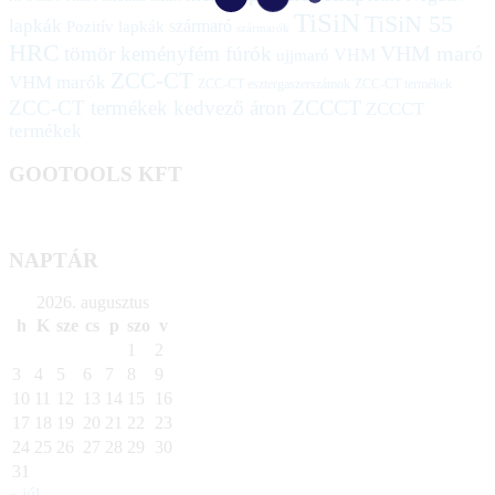
TiSiN
TiSiN 55
lapkák
Pozitív lapkák
szármaró
szármarók
HRC
tömör keményfém fúrók
VHM maró
ujjmaró
VHM
ZCC-CT
VHM marók
ZCC-CT esztergaszerszámok
ZCC-CT termékek
ZCCCT
ZCC-CT termékek kedvező áron
ZCCCT
termékek
GOOTOOLS KFT
NAPTÁR
2026. augusztus
h
K
sze
cs
p
szo
v
1
2
3
4
5
6
7
8
9
10
11
12
13
14
15
16
17
18
19
20
21
22
23
24
25
26
27
28
29
30
31
« júl