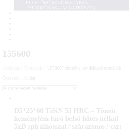
ÉLLETÖRŐ MARÓK+LAPKA
TARTOZÉKOK – ALKATRÉSZEK
KOSÁR
KERESŐ
SZÁLLÍTÁSI INFORMÁCIÓK
ÜZENET KÜLDÉS
ELÉRHETŐSÉG
155600
Kezdőlap
/
Termékek
/ “155600” címkével rendelkező termékek
Összesen 1 találat
D5*25*60 TiSiN 55 HRC – Tömör
keményfém fúró belső hűtés nélkül
5xD spirálhosszal / szárazonos / csz: