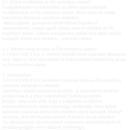
6.1. Kinek továbbítjuk az Ön személyes adatait?
Szolgáltatásaink kivitelezéséhez az alábbi szervezeteknek
továbbíthatjuk az Ön személyes adatait, illetve ezeknek adunk
hozzáférést bizonyos személyes adataihoz:
-futárszolgálati, gyorspostai kézbesítéssel foglalkozó
partnereinknek;Adatait egyéb célokra nem továbbítjuk az Ön
engedélye nélkül. Adatait hozzájárulása nélkül nem adjuk tovább
harmadik félnek sem hirdetési -, sem más célokra.
6.2. Mennyi ideig tároljuk az Ön személyes adatait?
A GOOTOOLS Kft. a Vevővel fennálló üzleti kapcsolat időtartama
alatt, illetve a Vevő által történő új Kapcsolattartó kijelöléséig tárolja
az Ön személyes adatait.
7. Adatvédelem
A GOOTOOLS Kft. kiemelten fontosnak tartja az Ön személyes
adatainak mindenkori védelmét.
Személyes adatait bizalmasan kezeljük, az adatvédelmi törvényi
szabályozás és a jelen Adatvédelmi Szabályzat szerint.
Kérjük, tartsa szem előtt, hogy a világhálón továbbított
kommunikációja és adatai biztonsága sérülhetnek. Nem tudjuk
garantálni adatainak teljes körű védelmét olyan harmadik felekkel
szemben, akik törvénytelen módon férhetnek hozzá adataihoz.
Az ellenőrzésünk alá nem tartozó rendszerek sebezhetőségéért és
sérülékenységéért nem vállalunk felelősséget.