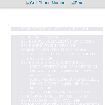
GOOTOOLS KFT.
KEZDŐLAP
BEMUTATKOZÁS – SZOLGÁLTATÁSOK
TERMÉKEK
HSS-E FÚRÓK 5D DIN338
HSS-E KÚPOS SÜLLYESZTŐK 90° DIN335-C /
HSS-E SORJÁZÓ SÜLLYESZTŐK
TÖMÖR KEMÉNYFÉM TURBÓMARÓK
SORJÁZÓPENGE BEFOGÓK / ELFORDULÓ
SORJÁZÓPENGÉK
HSS-E MENETFÚRÓK DIN371-DIN376
HSS-E MENETFÚRÓK CSAVART ÉLLEL
DIN371-DIN376 TIN jobbos 6H C form –
metrikus menet
HSS-E MENETFÚRÓK EGYENES ÉLLEL
DIN371-DIN376 TIN jobbos 6H B form –
metrikus menet
HSSE MENETFORMÁZÓK METRIKUS MENET
NC KÖZPONTFÚRÓK 90° HSS-E – VHM
HSS-E KÖZPONTFÚRÓ 60° A TYPE
TÖMÖR KEMÉNYFÉM SZÁRAZONOS FÚRÓK