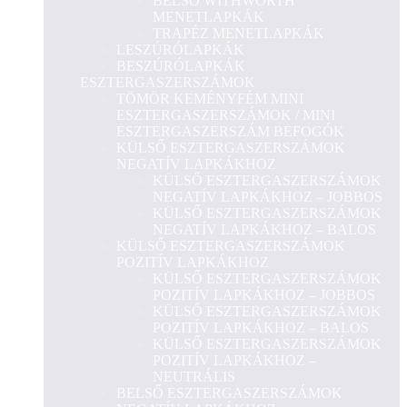
BELSŐ WITHWORTH
MENETLAPKÁK
TRAPÉZ MENETLAPKÁK
LESZÚRÓLAPKÁK
BESZÚRÓLAPKÁK
ESZTERGASZERSZÁMOK
TÖMÖR KEMÉNYFÉM MINI
ESZTERGASZERSZÁMOK / MINI
ESZTERGASZERSZÁM BEFOGÓK
KÜLSŐ ESZTERGASZERSZÁMOK
NEGATÍV LAPKÁKHOZ
KÜLSŐ ESZTERGASZERSZÁMOK
NEGATÍV LAPKÁKHOZ – JOBBOS
KÜLSŐ ESZTERGASZERSZÁMOK
NEGATÍV LAPKÁKHOZ – BALOS
KÜLSŐ ESZTERGASZERSZÁMOK
POZITÍV LAPKÁKHOZ
KÜLSŐ ESZTERGASZERSZÁMOK
POZITÍV LAPKÁKHOZ – JOBBOS
KÜLSŐ ESZTERGASZERSZÁMOK
POZITÍV LAPKÁKHOZ – BALOS
KÜLSŐ ESZTERGASZERSZÁMOK
POZITÍV LAPKÁKHOZ –
NEUTRÁLIS
BELSŐ ESZTERGASZERSZÁMOK