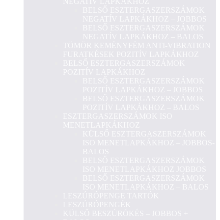
NEGATÍV LAPKÁKHOZ
BELSŐ ESZTERGASZERSZÁMOK
NEGATÍV LAPKÁKHOZ – JOBBOS
BELSŐ ESZTERGASZERSZÁMOK
NEGATÍV LAPKÁKHOZ – BALOS
TÖMÖR KEMÉNYFÉM ANTI-VIBRATION
FURATKÉSEK POZITÍV LAPKÁKHOZ
BELSŐ ESZTERGASZERSZÁMOK
POZITÍV LAPKÁKHOZ
BELSŐ ESZTERGASZERSZÁMOK
POZITÍV LAPKÁKHOZ – JOBBOS
BELSŐ ESZTERGASZERSZÁMOK
POZITÍV LAPKÁKHOZ – BALOS
ESZTERGASZERSZÁMOK ISO
MENETLAPKÁKHOZ
KÜLSŐ ESZTERGASZERSZÁMOK
ISO MENETLAPKÁKHOZ – JOBBOS-
BALOS
BELSŐ ESZTERGASZERSZÁMOK
ISO MENETLAPKÁKHOZ JOBBOS
BELSŐ ESZTERGASZERSZÁMOK
ISO MENETLAPKÁKHOZ – BALOS
LESZÚRÓPENGE TARTÓK
LESZÚRÓPENGÉK
KÜLSŐ BESZÚRÓKÉS – JOBBOS +