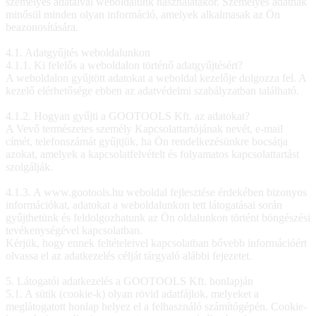
személyes adataival weboldalunk használatakor. Személyes adatnak
minősül minden olyan információ, amelyek alkalmasak az Ön
beazonosítására.
4.1. Adatgyűjtés weboldalunkon
4.1.1. Ki felelős a weboldalon történő adatgyűjtésért?
A weboldalon gyűjtött adatokat a weboldal kezelője dolgozza fel. A
kezelő elérhetősége ebben az adatvédelmi szabályzatban található.
4.1.2. Hogyan gyűjti a GOOTOOLS Kft. az adatokat?
A Vevő természetes személy Kapcsolattartójának nevét, e-mail
címét, telefonszámát gyűjtjük, ha Ön rendelkezésünkre bocsátja
azokat, amelyek a kapcsolatfelvételt és folyamatos kapcsolattartást
szolgálják.
4.1.3. A www.gootools.hu weboldal fejlesztése érdekében bizonyos
információkat, adatokat a weboldalunkon tett látogatásai során
gyűjthetünk és feldolgozhatunk az Ön oldalunkon történt böngészési
tevékenységével kapcsolatban.
Kérjük, hogy ennek feltételeivel kapcsolatban bővebb információért
olvassa el az adatkezelés célját tárgyaló alábbi fejezetet.
5. Látogatói adatkezelés a GOOTOOLS Kft. honlapján
5.1. A sütik (cookie-k) olyan rövid adatfájlok, melyeket a
meglátogatott honlap helyez el a felhasználó számítógépén. Cookie-