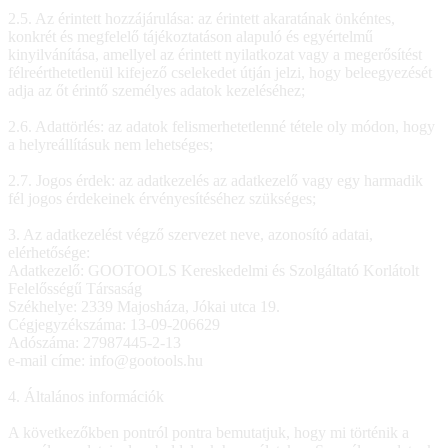
2.5. Az érintett hozzájárulása: az érintett akaratának önkéntes,
konkrét és megfelelő tájékoztatáson alapuló és egyértelmű
kinyilvánítása, amellyel az érintett nyilatkozat vagy a megerősítést
félreérthetetlenül kifejező cselekedet útján jelzi, hogy beleegyezését
adja az őt érintő személyes adatok kezeléséhez;
2.6. Adattörlés: az adatok felismerhetetlenné tétele oly módon, hogy
a helyreállításuk nem lehetséges;
2.7. Jogos érdek: az adatkezelés az adatkezelő vagy egy harmadik
fél jogos érdekeinek érvényesítéséhez szükséges;
3. Az adatkezelést végző szervezet neve, azonosító adatai,
elérhetősége:
Adatkezelő: GOOTOOLS Kereskedelmi és Szolgáltató Korlátolt
Felelősségű Társaság
Székhelye: 2339 Majosháza, Jókai utca 19.
Cégjegyzékszáma: 13-09-206629
Adószáma: 27987445-2-13
e-mail címe: info@gootools.hu
4. Általános információk
A következőkben pontról pontra bemutatjuk, hogy mi történik a