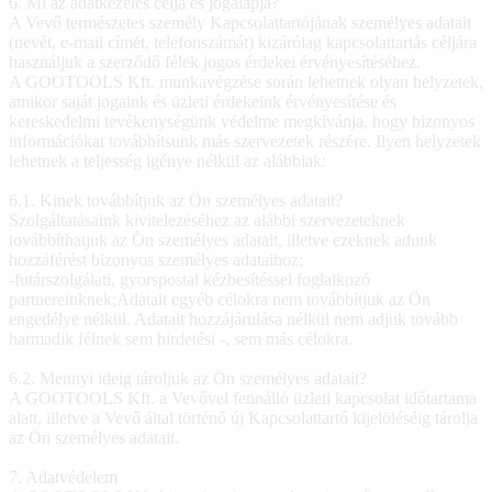
6. Mi az adatkezelés célja és jogalapja?
A Vevő természetes személy Kapcsolattartójának személyes adatait
(nevét, e-mail címét, telefonszámát) kizárólag kapcsolattartás céljára
használjuk a szerződő félek jogos érdekei érvényesítéséhez.
A GOOTOOLS Kft. munkavégzése során lehetnek olyan helyzetek,
amikor saját jogaink és üzleti érdekeink érvényesítése és
kereskedelmi tevékenységünk védelme megkívánja, hogy bizonyos
információkat továbbítsunk más szervezetek részére. Ilyen helyzetek
lehetnek a teljesség igénye nélkül az alábbiak:
6.1. Kinek továbbítjuk az Ön személyes adatait?
Szolgáltatásaink kivitelezéséhez az alábbi szervezeteknek
továbbíthatjuk az Ön személyes adatait, illetve ezeknek adunk
hozzáférést bizonyos személyes adataihoz:
-futárszolgálati, gyorspostai kézbesítéssel foglalkozó
partnereinknek;Adatait egyéb célokra nem továbbítjuk az Ön
engedélye nélkül. Adatait hozzájárulása nélkül nem adjuk tovább
harmadik félnek sem hirdetési -, sem más célokra.
6.2. Mennyi ideig tároljuk az Ön személyes adatait?
A GOOTOOLS Kft. a Vevővel fennálló üzleti kapcsolat időtartama
alatt, illetve a Vevő által történő új Kapcsolattartó kijelöléséig tárolja
az Ön személyes adatait.
7. Adatvédelem