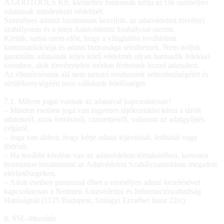
A GOOTOOLS Kft. kiemelten fontosnak tartja az Ön személyes
adatainak mindenkori védelmét.
Személyes adatait bizalmasan kezeljük, az adatvédelmi törvényi
szabályozás és a jelen Adatvédelmi Szabályzat szerint.
Kérjük, tartsa szem előtt, hogy a világhálón továbbított
kommunikációja és adatai biztonsága sérülhetnek. Nem tudjuk
garantálni adatainak teljes körű védelmét olyan harmadik felekkel
szemben, akik törvénytelen módon férhetnek hozzá adataihoz.
Az ellenőrzésünk alá nem tartozó rendszerek sebezhetőségéért és
sérülékenységéért nem vállalunk felelősséget.
7.1. Milyen jogai vannak az adataival kapcsolatosan?
– Minden esetben joga van ingyenes tájékoztatást kérni a tárolt
adatokról, azok forrásáról, címzettjeiről, valamint az adatgyűjtés
céljáról.
– Joga van ahhoz, hogy kérje adatai kijavítását, letiltását vagy
törlését.
– Ha további kérdése van az adatvédelem témakörében, keressen
bennünket bizalommal az Adatvédelmi Szabályzatunkban megadott
elérhetőségeken.
– Adott esetben panasszal élhet a személyes adatai kezelésével
kapcsolatosan a Nemzeti Adatvédelmi és Információszabadság
Hatóságnál (1125 Budapest, Szilágyi Erzsébet fasor 22/c).
8. SSL-titkosítás