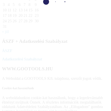
3
4
5
6
7
8
9
10
11
12
13
14
15
16
17
18
19
20
21
22
23
24
25
26
27
28
29
30
31
« júl
ÁSZF + Adatkezelési Szabályzat
ÁSZF
Adatkezelési Szabályzat
WWW.GOOTOOLS.HU
A Weboldal a GOOTOOLS Kft. tulajdona, szerzői jogok védik.
Cookie-kat használunk
A weboldalunkon cookie-kat használunk, hogy a legrelevánsabb
élményt nyújtsuk Önnek. A részletes információk megtalálhatók
oldalunk Adatvédelmi Szabályzatában. Az „Elfogadom" gombra