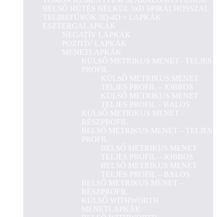
BELSŐ HŰTÉS NÉLKÜL 5xD SPIRÁLHOSSZAL
TELIBEFÚRÓK 3D-4D + LAPKÁK
ESZTERGALAPKÁK
NEGATÍV LAPKÁK
POZITÍV LAPKÁK
MENETLAPKÁK
KÜLSŐ METRIKUS MENET– TELJES
PROFIL
KÜLSŐ METRIKUS MENET
TELJES PROFIL – JOBBOS
KÜLSŐ METRIKUS MENET
TELJES PROFIL – BALOS
KÜLSŐ METRIKUS MENET –
RÉSZPROFIL
BELSŐ METRIKUS MENET – TELJES
PROFIL
BELSŐ METRIKUS MENET
TELJES PROFIL – JOBBOS
BELSŐ METRIKUS MENET
TELJES PROFIL – BALOS
BELSŐ METRIKUS MENET –
RÉSZPROFIL
KÜLSŐ WITHWORTH
MENETLAPKÁK