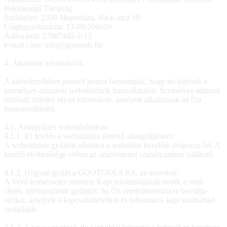
Felelősségű Társaság
Székhelye: 2339 Majosháza, Jókai utca 19.
Cégjegyzékszáma: 13-09-206629
Adószáma: 27987445-2-13
e-mail címe: info@gootools.hu
4. Általános információk
A következőkben pontról pontra bemutatjuk, hogy mi történik a
személyes adataival weboldalunk használatakor. Személyes adatnak
minősül minden olyan információ, amelyek alkalmasak az Ön
beazonosítására.
4.1. Adatgyűjtés weboldalunkon
4.1.1. Ki felelős a weboldalon történő adatgyűjtésért?
A weboldalon gyűjtött adatokat a weboldal kezelője dolgozza fel. A
kezelő elérhetősége ebben az adatvédelmi szabályzatban található.
4.1.2. Hogyan gyűjti a GOOTOOLS Kft. az adatokat?
A Vevő természetes személy Kapcsolattartójának nevét, e-mail
címét, telefonszámát gyűjtjük, ha Ön rendelkezésünkre bocsátja
azokat, amelyek a kapcsolatfelvételt és folyamatos kapcsolattartást
szolgálják.