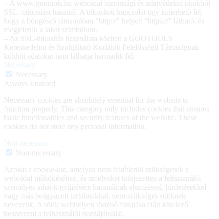
– A www.gootools.hu weboldal biztonsági és adatvédelmi okokból
SSL- titkosítást használ. A titkosított kapcsolat úgy ismerhető fel,
hogy a böngésző címsorában “http://” helyett “https://” látható, és
megjelenik a lakat szimbólum.
– Az SSL-titkosítás használata közben a GOOTOOLS
Kereskedelmi és Szolgáltató Korlátolt Felelősségű Társaságnak
küldött adatokat nem láthatja harmadik fél.
Necessary
Necessary
Always Enabled
Necessary cookies are absolutely essential for the website to
function properly. This category only includes cookies that ensures
basic functionalities and security features of the website. These
cookies do not store any personal information.
Non-necessary
Non-necessary
Azokat a cookie-kat, amelyek nem feltétlenül szükségesek a
weboldal működéséhez, és amelyeket kifejezetten a felhasználói
személyes adatok gyűjtésére használnak elemzéssel, hirdetésekkel
vagy más beágyazott tartalmakkal, nem szükséges sütiknek
nevezzük. A sütik webhelyen történő futtatása előtt kötelező
beszerezni a felhasználói hozzájárulást.