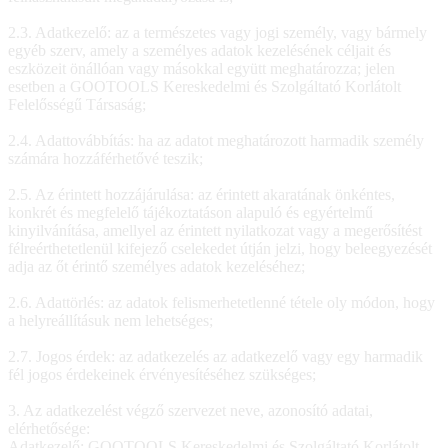
2.3. Adatkezelő: az a természetes vagy jogi személy, vagy bármely
egyéb szerv, amely a személyes adatok kezelésének céljait és
eszközeit önállóan vagy másokkal együtt meghatározza; jelen
esetben a GOOTOOLS Kereskedelmi és Szolgáltató Korlátolt
Felelősségű Társaság;
2.4. Adattovábbítás: ha az adatot meghatározott harmadik személy
számára hozzáférhetővé teszik;
2.5. Az érintett hozzájárulása: az érintett akaratának önkéntes,
konkrét és megfelelő tájékoztatáson alapuló és egyértelmű
kinyilvánítása, amellyel az érintett nyilatkozat vagy a megerősítést
félreérthetetlenül kifejező cselekedet útján jelzi, hogy beleegyezését
adja az őt érintő személyes adatok kezeléséhez;
2.6. Adattörlés: az adatok felismerhetetlenné tétele oly módon, hogy
a helyreállításuk nem lehetséges;
2.7. Jogos érdek: az adatkezelés az adatkezelő vagy egy harmadik
fél jogos érdekeinek érvényesítéséhez szükséges;
3. Az adatkezelést végző szervezet neve, azonosító adatai,
elérhetősége:
Adatkezelő: GOOTOOLS Kereskedelmi és Szolgáltató Korlátolt