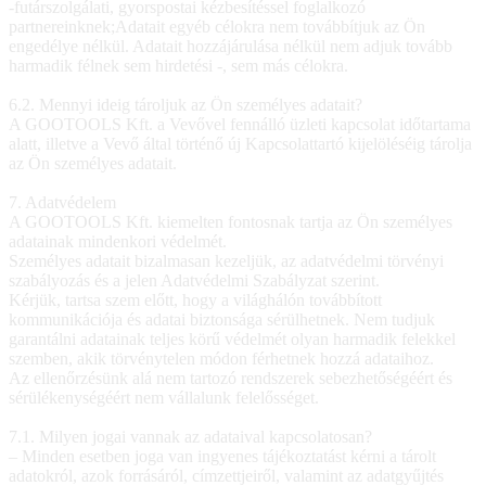
-futárszolgálati, gyorspostai kézbesítéssel foglalkozó
partnereinknek;Adatait egyéb célokra nem továbbítjuk az Ön
engedélye nélkül. Adatait hozzájárulása nélkül nem adjuk tovább
harmadik félnek sem hirdetési -, sem más célokra.
6.2. Mennyi ideig tároljuk az Ön személyes adatait?
A GOOTOOLS Kft. a Vevővel fennálló üzleti kapcsolat időtartama
alatt, illetve a Vevő által történő új Kapcsolattartó kijelöléséig tárolja
az Ön személyes adatait.
7. Adatvédelem
A GOOTOOLS Kft. kiemelten fontosnak tartja az Ön személyes
adatainak mindenkori védelmét.
Személyes adatait bizalmasan kezeljük, az adatvédelmi törvényi
szabályozás és a jelen Adatvédelmi Szabályzat szerint.
Kérjük, tartsa szem előtt, hogy a világhálón továbbított
kommunikációja és adatai biztonsága sérülhetnek. Nem tudjuk
garantálni adatainak teljes körű védelmét olyan harmadik felekkel
szemben, akik törvénytelen módon férhetnek hozzá adataihoz.
Az ellenőrzésünk alá nem tartozó rendszerek sebezhetőségéért és
sérülékenységéért nem vállalunk felelősséget.
7.1. Milyen jogai vannak az adataival kapcsolatosan?
– Minden esetben joga van ingyenes tájékoztatást kérni a tárolt
adatokról, azok forrásáról, címzettjeiről, valamint az adatgyűjtés