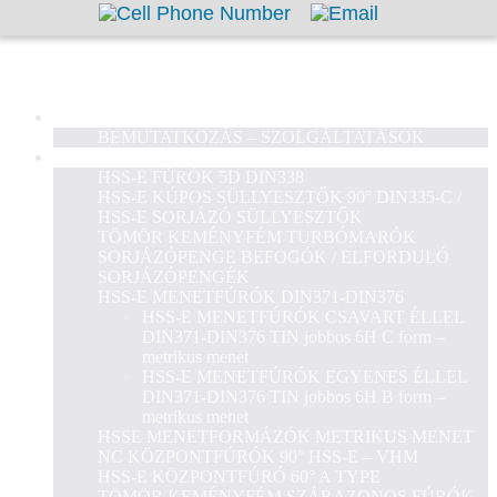
GOOTOOLS KFT.
KEZDŐLAP
BEMUTATKOZÁS – SZOLGÁLTATÁSOK
TERMÉKEK
HSS-E FÚRÓK 5D DIN338
HSS-E KÚPOS SÜLLYESZTŐK 90° DIN335-C /
HSS-E SORJÁZÓ SÜLLYESZTŐK
TÖMÖR KEMÉNYFÉM TURBÓMARÓK
SORJÁZÓPENGE BEFOGÓK / ELFORDULÓ
SORJÁZÓPENGÉK
HSS-E MENETFÚRÓK DIN371-DIN376
HSS-E MENETFÚRÓK CSAVART ÉLLEL
DIN371-DIN376 TIN jobbos 6H C form –
metrikus menet
HSS-E MENETFÚRÓK EGYENES ÉLLEL
DIN371-DIN376 TIN jobbos 6H B form –
metrikus menet
HSSE MENETFORMÁZÓK METRIKUS MENET
NC KÖZPONTFÚRÓK 90° HSS-E – VHM
HSS-E KÖZPONTFÚRÓ 60° A TYPE
TÖMÖR KEMÉNYFÉM SZÁRAZONOS FÚRÓK