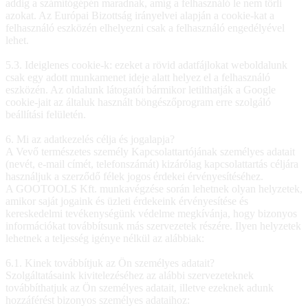
addig a számítógépén maradnak, amíg a felhasználó le nem törli
azokat. Az Európai Bizottság irányelvei alapján a cookie-kat a
felhasználó eszközén elhelyezni csak a felhasználó engedélyével
lehet.
5.3. Ideiglenes cookie-k: ezeket a rövid adatfájlokat weboldalunk
csak egy adott munkamenet ideje alatt helyez el a felhasználó
eszközén. Az oldalunk látogatói bármikor letilthatják a Google
cookie-jait az általuk használt böngészőprogram erre szolgáló
beállítási felületén.
6. Mi az adatkezelés célja és jogalapja?
A Vevő természetes személy Kapcsolattartójának személyes adatait
(nevét, e-mail címét, telefonszámát) kizárólag kapcsolattartás céljára
használjuk a szerződő félek jogos érdekei érvényesítéséhez.
A GOOTOOLS Kft. munkavégzése során lehetnek olyan helyzetek,
amikor saját jogaink és üzleti érdekeink érvényesítése és
kereskedelmi tevékenységünk védelme megkívánja, hogy bizonyos
információkat továbbítsunk más szervezetek részére. Ilyen helyzetek
lehetnek a teljesség igénye nélkül az alábbiak:
6.1. Kinek továbbítjuk az Ön személyes adatait?
Szolgáltatásaink kivitelezéséhez az alábbi szervezeteknek
továbbíthatjuk az Ön személyes adatait, illetve ezeknek adunk
hozzáférést bizonyos személyes adataihoz: