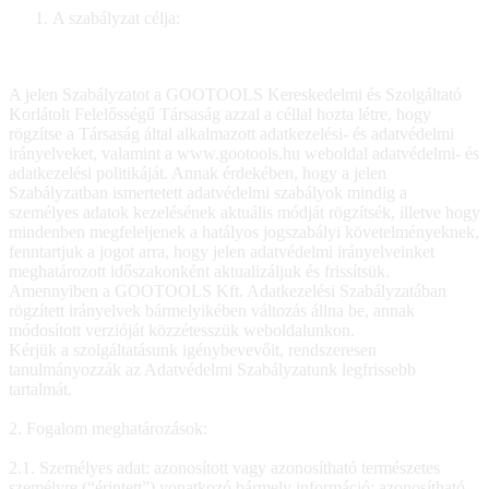
A szabályzat célja:
A jelen Szabályzatot a GOOTOOLS Kereskedelmi és Szolgáltató
Korlátolt Felelősségű Társaság azzal a céllal hozta létre, hogy
rögzítse a Társaság által alkalmazott adatkezelési- és adatvédelmi
irányelveket, valamint a www.gootools.hu weboldal adatvédelmi- és
adatkezelési politikáját. Annak érdekében, hogy a jelen
Szabályzatban ismertetett adatvédelmi szabályok mindig a
személyes adatok kezelésének aktuális módját rögzítsék, illetve hogy
mindenben megfeleljenek a hatályos jogszabályi követelményeknek,
fenntartjuk a jogot arra, hogy jelen adatvédelmi irányelveinket
meghatározott időszakonként aktualizáljuk és frissítsük.
Amennyiben a GOOTOOLS Kft. Adatkezelési Szabályzatában
rögzített irányelvek bármelyikében változás állna be, annak
módosított verzióját közzétesszük weboldalunkon.
Kérjük a szolgáltatásunk igénybevevőit, rendszeresen
tanulmányozzák az Adatvédelmi Szabályzatunk legfrissebb
tartalmát.
2. Fogalom meghatározások:
2.1. Személyes adat: azonosított vagy azonosítható természetes
személyre (“érintett”) vonatkozó bármely információ; azonosítható