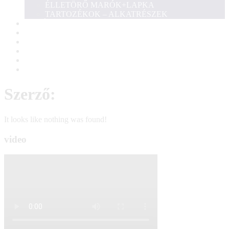
ÉLLETÖRŐ MARÓK+LAPKA
TARTOZÉKOK – ALKATRÉSZEK
KOSÁR
KERESŐ
SZÁLLÍTÁSI INFORMÁCIÓK
ÜZENET KÜLDÉS
ELÉRHETŐSÉG
Szerző:
It looks like nothing was found!
video