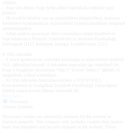
céljáról.
– Joga van ahhoz, hogy kérje adatai kijavítását, letiltását vagy
törlését.
– Ha további kérdése van az adatvédelem témakörében, keressen
bennünket bizalommal az Adatvédelmi Szabályzatunkban megadott
elérhetőségeken.
– Adott esetben panasszal élhet a személyes adatai kezelésével
kapcsolatosan a Nemzeti Adatvédelmi és Információszabadság
Hatóságnál (1125 Budapest, Szilágyi Erzsébet fasor 22/c).
8. SSL-titkosítás
– A www.gootools.hu weboldal biztonsági és adatvédelmi okokból
SSL- titkosítást használ. A titkosított kapcsolat úgy ismerhető fel,
hogy a böngésző címsorában “http://” helyett “https://” látható, és
megjelenik a lakat szimbólum.
– Az SSL-titkosítás használata közben a GOOTOOLS
Kereskedelmi és Szolgáltató Korlátolt Felelősségű Társaságnak
küldött adatokat nem láthatja harmadik fél.
Necessary
Necessary
Always Enabled
Necessary cookies are absolutely essential for the website to
function properly. This category only includes cookies that ensures
basic functionalities and security features of the website. These