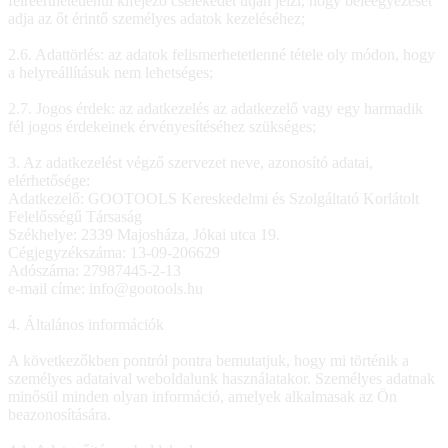
félreérthetetlenül kifejező cselekedet útján jelzi, hogy beleegyezését
adja az őt érintő személyes adatok kezeléséhez;
2.6. Adattörlés: az adatok felismerhetetlenné tétele oly módon, hogy
a helyreállításuk nem lehetséges;
2.7. Jogos érdek: az adatkezelés az adatkezelő vagy egy harmadik
fél jogos érdekeinek érvényesítéséhez szükséges;
3. Az adatkezelést végző szervezet neve, azonosító adatai,
elérhetősége:
Adatkezelő: GOOTOOLS Kereskedelmi és Szolgáltató Korlátolt
Felelősségű Társaság
Székhelye: 2339 Majosháza, Jókai utca 19.
Cégjegyzékszáma: 13-09-206629
Adószáma: 27987445-2-13
e-mail címe: info@gootools.hu
4. Általános információk
A következőkben pontról pontra bemutatjuk, hogy mi történik a
személyes adataival weboldalunk használatakor. Személyes adatnak
minősül minden olyan információ, amelyek alkalmasak az Ön
beazonosítására.