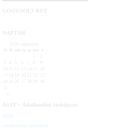
GOOTOOLS KFT
NAPTÁR
2026. augusztus
h
K
sze
cs
p
szo
v
1
2
3
4
5
6
7
8
9
10
11
12
13
14
15
16
17
18
19
20
21
22
23
24
25
26
27
28
29
30
31
« júl
ÁSZF + Adatkezelési Szabályzat
ÁSZF
Adatkezelési Szabályzat