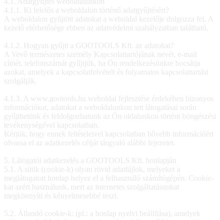
4.1. Adatgyűjtés weboldalunkon
4.1.1. Ki felelős a weboldalon történő adatgyűjtésért?
A weboldalon gyűjtött adatokat a weboldal kezelője dolgozza fel. A
kezelő elérhetősége ebben az adatvédelmi szabályzatban található.
4.1.2. Hogyan gyűjti a GOOTOOLS Kft. az adatokat?
A Vevő természetes személy Kapcsolattartójának nevét, e-mail
címét, telefonszámát gyűjtjük, ha Ön rendelkezésünkre bocsátja
azokat, amelyek a kapcsolatfelvételt és folyamatos kapcsolattartást
szolgálják.
4.1.3. A www.gootools.hu weboldal fejlesztése érdekében bizonyos
információkat, adatokat a weboldalunkon tett látogatásai során
gyűjthetünk és feldolgozhatunk az Ön oldalunkon történt böngészési
tevékenységével kapcsolatban.
Kérjük, hogy ennek feltételeivel kapcsolatban bővebb információért
olvassa el az adatkezelés célját tárgyaló alábbi fejezetet.
5. Látogatói adatkezelés a GOOTOOLS Kft. honlapján
5.1. A sütik (cookie-k) olyan rövid adatfájlok, melyeket a
meglátogatott honlap helyez el a felhasználó számítógépén. Cookie-
kat azért használunk, mert az internetes szolgáltatásunkat
megkönnyíti és kényelmesebbé teszi.
5.2. Állandó cookie-k: (pl.: a honlap nyelvi beállítása), amelyek